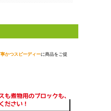
。
丁寧かつスピーディー
に商品をご提