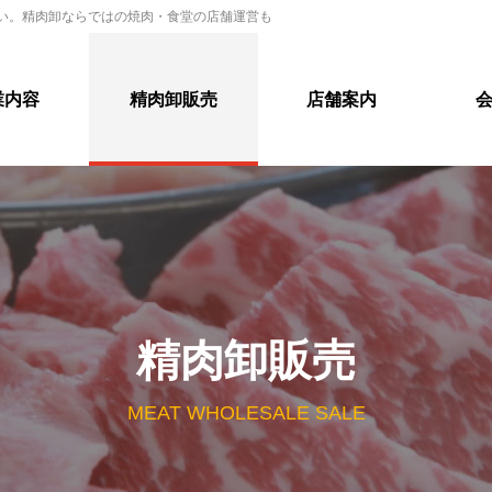
い。精肉卸ならではの焼肉・食堂の店舗運営も
業内容
精肉卸販売
店舗案内
精肉卸販売
MEAT WHOLESALE SALE