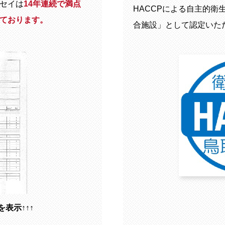
セイは
14年連続で満点
HACCPによる自主的衛
ております。
合施設」として認定いた
を表示↑↑↑