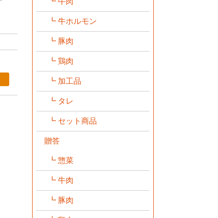
牛肉
牛ホルモン
豚肉
鶏肉
加工品
タレ
セット商品
贈答
惣菜
牛肉
豚肉