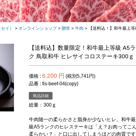
タセイ）
>
オンラインショップ
>
贈答
>
牛肉
>
【送料込！】和牛最上等級
【送料込】数量限定！和牛最上等級 A5
ク 鳥取和牛 ヒレサイコロステーキ300ｇ
6,200 円
価格
(税別5,741円)
品番
fis-beef-04(copy)
商品詳細
総量：300ｇ
牛肉随一の柔らかさと脂身が少ないヒレ。和牛最
級A5ランクのヒレステーキは「え？お肉ってこ
柔らかい？」と口に出してしまうほどの肉質です