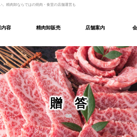
い。精肉卸ならではの焼肉・食堂の店舗運営も
業内容
精肉卸販売
店舗案内
贈 答
Gift