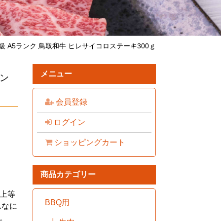
 A5ランク 鳥取和牛 ヒレサイコロステーキ300ｇ
メニュー
ラン
会員登録
ログイン
ショッピングカート
商品カテゴリー
上等
BBQ用
んなに
。