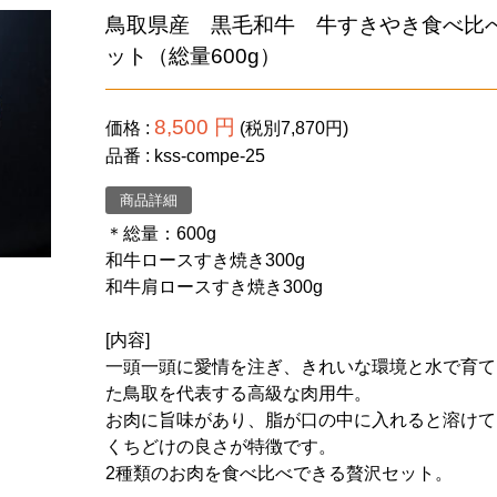
鳥取県産 黒毛和牛 牛すきやき食べ比
ット（総量600g）
8,500 円
価格
(税別7,870円)
品番
kss-compe-25
商品詳細
＊総量：600g
和牛ロースすき焼き300g
和牛肩ロースすき焼き300g
[内容]
一頭一頭に愛情を注ぎ、きれいな環境と水で育て
た鳥取を代表する高級な肉用牛。
お肉に旨味があり、脂が口の中に入れると溶けて
くちどけの良さが特徴です。
2種類のお肉を食べ比べできる贅沢セット。