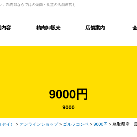
い。精肉卸ならではの焼肉・食堂の店舗運営も
業内容
精肉卸販売
店舗案内
9000円
9000
タセイ）
>
オンラインショップ
>
ゴルフコンペ
>
9000円
>
鳥取県産 黒