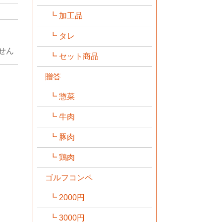
加工品
タレ
せん
セット商品
贈答
惣菜
牛肉
豚肉
鶏肉
ゴルフコンペ
2000円
3000円