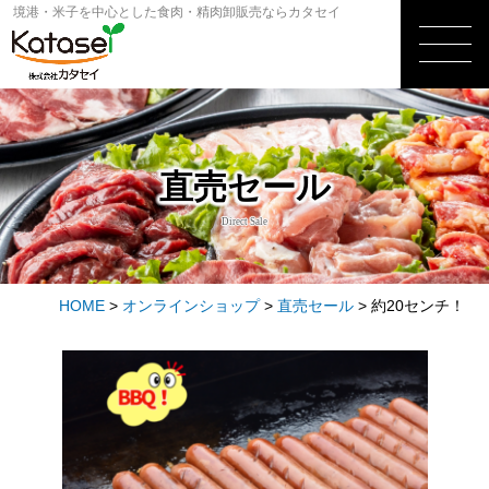
境港・米子を中心とした食肉・精肉卸販売ならカタセイ
直売セール
Direct Sale
HOME
>
オンラインショップ
>
直売セール
>
約20センチ！